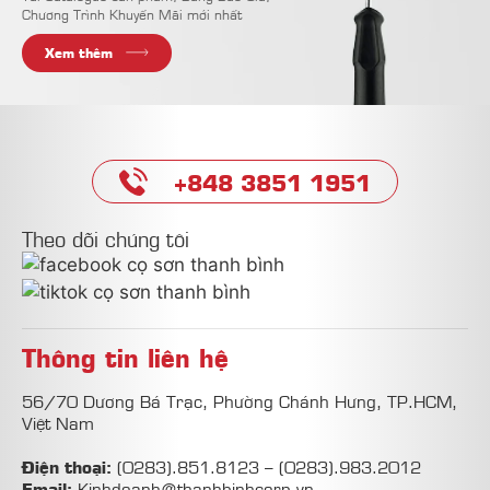
Chương Trình Khuyến Mãi mới nhất
Xem thêm
+848 3851 1951
Theo dõi chúng tôi
Thông tin liên hệ
56/70 Dương Bá Trạc, Phường Chánh Hưng, TP.HCM,
Việt Nam
Điện thoại:
(0283).851.8123
–
(0283).983.2012
Email:
Kinhdoanh@thanhbinhcorp.vn