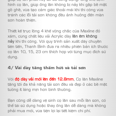
hình cọ lăn, giúp ống lăn không bị nảy khi gặp bề mặt
gồ ghề, vừa tạo cảm giác thoải mái khi thi công vừa
tránh các lỗi tải sơn không đều ảnh hưởng đến màn
sơn hoàn thiện.
Thiết kế trục lồng 4 khế vững chắc của Maxline đỏ
xám, cùng chất liệu vải Acrylic dày
lăn êm không
nảy
khi thi công. Với quy trình sản xuất dây chuyền
tiên tiến, Thanh Bình đưa ra nhiều phiên bản ích thước
cọ lăn 10, 15, 23 cm thích hợp với từng mục đích sử
dụng.
4/ Vài dày tăng thấm hút và tải sơn
Với
độ dày vải mới lên đến 12.8mm
, Cọ lăn Maxline
tăng tối đa khả năng tải sơn đều và đẹp ở các bề mặt
tường ít láng mịn hơn bình thường.
Bạn cũng dễ dàng vệ sinh cọ lăn sau mỗi lần sơn, có
thể tái sử dụng hoặc thay ống lăn dễ dàng mà không
phải mua mới, vừa tiện lợi lại tiết kiệm chi phí.