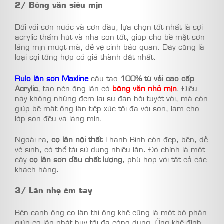
2/ Bông văn siêu mịn
Đối với sơn nước và sơn dầu, lựa chọn tốt nhất là sợi
acrylic thấm hút và nhả sơn tốt, giúp cho bề mặt sơn
láng mịn mượt mà, dễ vệ sinh bảo quản. Đây cũng là
loại sợi tổng hợp có giá thành đắt nhất.
Rulo lăn sơn Maxline
cấu tạo
100% từ vải cao cấp
Acrylic
, tạo nên ống lăn có
bông văn nhỏ mịn
. Điều
này không những đem lại sự đàn hồi tuyệt vời, mà còn
giúp bề mặt ống lăn tiếp xúc tối đa với sơn, làm cho
lớp sơn đều và láng mịn.
Ngoài ra,
cọ lăn nội thất
Thanh Bình còn đẹp, bền, dễ
vệ sinh, có thể tái sử dụng nhiều lần. Đó chính là một
cây
cọ lăn sơn dầu chất lượng
, phù hợp với tất cả các
khách hàng.
3/ Lăn nhẹ êm tay
Bên cạnh ống cọ lăn thì ống khế cũng là một bộ phận
giúp cọ lăn phát huy tối đa công dụng. Ống khế định