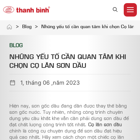
M
Skip
>
Blog
>
Những yếu tố cần quan tâm khi chọn Cọ lăn s
to
content
BLOG
NHỮNG YẾU TỐ CẦN QUAN TÂM KHI
CHỌN CỌ LĂN SƠN DẦU
1, tháng 06 ,năm 2023
Hiện nay, sơn gốc dầu đang dần được thay thế bằng
sơn gốc nước. Tuy nhiên, những công trình chuyên
dụng yêu cầu khắt khe vẫn cần phải dùng sơn dầu để
đạt chất lượng công trình tốt nhất.
Cọ lăn sơn dầu
chính là công cụ chuyên dụng để sơn dầu đạt hiệu
quả cao nhất. Hãy xem cách chọn một chiếc cọ lăn