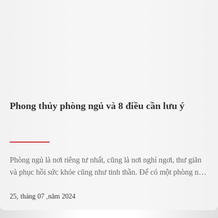
Phong thủy phòng ngủ và 8 điều cần lưu ý
Phòng ngủ là nơi riêng tư nhất, cũng là nơi nghỉ ngơi, thư giãn
và phục hồi sức khỏe cũng như tinh thần. Để có một phòng ngủ
đúng phong thủy, chúng ta cần chú ý đến rất nhiều yếu tố như vị
trí giường, màu sắc, ánh sáng và các vật dụng trang trí… ...
25, tháng 07 ,năm 2024