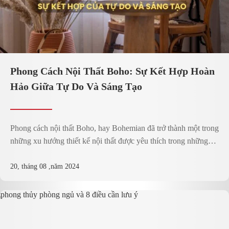
Phong Cách Nội Thất Boho: Sự Kết Hợp Hoàn
Hảo Giữa Tự Do Và Sáng Tạo
Phong cách nội thất Boho, hay Bohemian đã trở thành một trong
những xu hướng thiết kế nội thất được yêu thích trong những
năm gần đây. Với sự kết hợp giữa nghệ thuật và cá tính, phong
cách Boho mang đến không gian sống đầy màu sắc và sáng tạo.
20, tháng 08 ,năm 2024
Trong bài viết này, ...