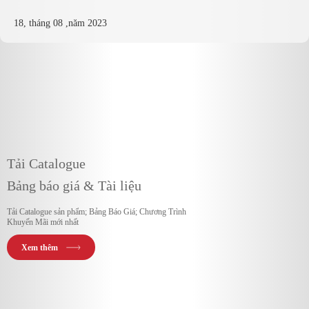
khí nhất. Trong bài viết này, chúng ta sẽ cùng nhau tìm hiểu về
những màu sơn phòng khách đẹp nhất và cách kết hợp chúng để
18, tháng 08 ,năm 2023
tạo nên một ...
Tải Catalogue
Bảng báo giá & Tài liệu
Tải Catalogue sản phẩm; Bảng Báo Giá; Chương Trình
Khuyến Mãi mới nhất
Xem thêm