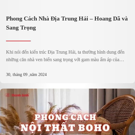
Phong Cách Nhà Địa Trung Hải – Hoang Dã và
Sang Trọng
Khi nói đến kiến trúc Địa Trung Hải, ta thường hình dung đến
những căn nhà ven biển sang trọng với gam màu ấm áp của
nắng hòa quyện với không khí tươi mát của biển cả. Phong cách
kiến trúc này nhắm đến sự hài hòa giữa thiên nhiên và con
30, tháng 09 ,năm 2024
người, kết hợp ...