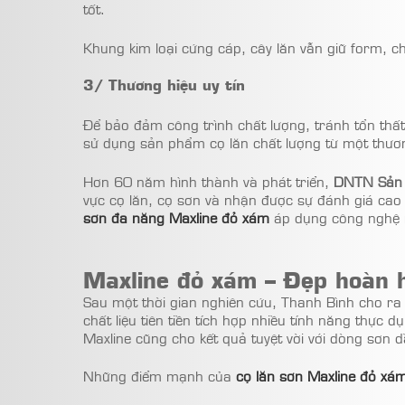
tốt.
Khung kim loại cứng cáp, cây lăn vẫn giữ form, ch
3/ Thương hiệu uy tín
Để bảo đảm công trình chất lượng, tránh tổn thấ
sử dụng sản phẩm cọ lăn chất lượng từ một thương
Hơn 60 năm hình thành và phát triển,
DNTN Sản 
vực cọ lăn, cọ sơn và nhận được sự đánh giá cao
sơn đa năng Maxline đỏ xám
áp dụng công nghệ m
Maxline đỏ xám – Đẹp hoàn h
Sau một thời gian nghiên cứu, Thanh Bình cho r
chất liệu tiên tiền tích hợp nhiều tính năng thực 
Maxline cũng cho kết quả tuyệt vời với dòng sơn d
Những điểm mạnh của
cọ lăn sơn Maxline đỏ xá