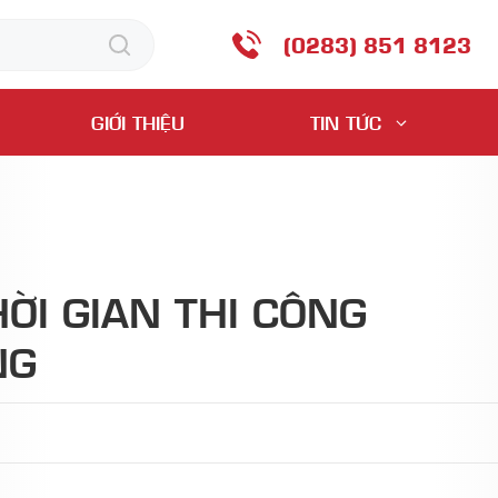
(0283) 851 8123
 Cọ lăn đa năng
GIỚI THIỆU
TIN TỨC
ỜI GIAN THI CÔNG
NG