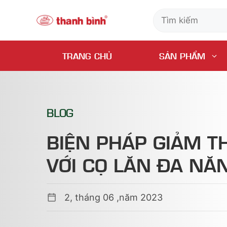
Skip
>
Blog
>
Biện pháp giảm thời gian thi công với
TRANG CHỦ
SẢN PHẨM
to
content
BLOG
BIỆN PHÁP GIẢM TH
VỚI CỌ LĂN ĐA NĂ
2, tháng 06 ,năm 2023