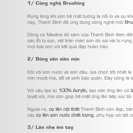
1/ Công nghệ Brushing
Rụng lông khi sơn bề mặt tường là nỗi lo và sự kh
này, Thanh Bình đã ứng dụng công nghệ mới
Bru
Dòng cọ Maxline đỏ xám của Thanh Bình đem đến 
các lỗi bị sọc, vệt trên màn sơn do sợi vải bị rụn
mọi loại sơn với kết quả đẹp hoàn hảo.
2/ Bông văn siêu mịn
Đối với sơn nước và sơn dầu, lựa chọn tốt nhất là
mịn mượt mà, dễ vệ sinh bảo quản. Đây cũng là lo
Với cấu tạo từ
100% Acrylic
, tạo nên ống lăn có
tuyệt vời, mà còn giúp bề mặt ống lăn tiếp xúc tối
Ngoài ra,
cọ lăn nội thất
Thanh Bình còn đẹp, bền,
cây
cọ lăn sơn nước chất lượng
, phù hợp với tất 
3/ Lăn nhẹ êm tay