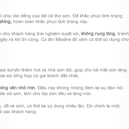
ó chịu dai dẳng của tất cả thợ sơn. Để khắc phục tình trạng
shing,
hoàn toàn khắc phục tình trạng này.
cho khách hàng trải nghiệm tuyệt vời,
không rụng lông
, tránh
g gây ra khi thi công. Cọ lăn Maxline đỏ xám có thể sử dụng cho
 sợi acrylic thấm hút và nhả sơn tốt, giúp cho bề mặt sơn láng
ại sợi tổng hợp có giá thành đắt nhất.
bông văn nhỏ mịn
. Điều này không những đem lại sự đàn hồi
 đa với sơn, làm cho lớp sơn đều và láng mịn.
 dễ vệ sinh, có thể tái sử dụng nhiều lần. Đó chính là một
cả các khách hàng.