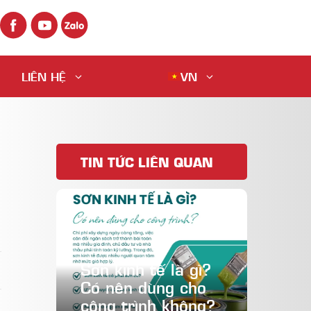
LIÊN HỆ
VN
TIN TỨC LIÊN QUAN
Sơn kinh tế là gì?
Có nên dùng cho
công trình không?