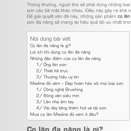
Thông thường, người thợ sẽ phải dùng những loại
sơn các bề mặt khác nhau. Điều này gây ra khá nh
Để giải quyết vấn đề này, những sản phẩm
cọ lăn
sơn đa năng sẽ mang lại hiệu quả tối ưu nhất tro
Nội dung bài viết
Cọ lăn đa năng là gì?
Lợi ích khi dùng cọ lăn đa năng
Những đặc điểm của cọ lăn đa năng
1/ Ống lăn sơn
2/ Thiết kế trục
3/ Thương hiệu uy tín
Maxline đỏ xám – Đẹp hoàn hảo với mọi loại sơn
1/ Công nghệ Brushing
2/ Bông văn siêu mịn
3/ Lăn nhẹ êm tay
4/ Vài dày tăng thấm hút và tải sơn
Mua cọ lăn Maxline đỏ xám ở đâu?
Cọ lăn đa năng là gì?