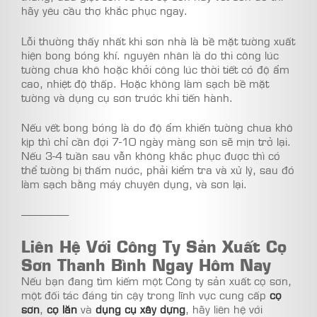
hãy yêu cầu thợ khắc phục ngay.
Lỗi thường thấy nhất khi sơn nhà là bề mặt tường xuất
hiện bong bóng khí. nguyên nhân là do thi công lúc
tường chưa khô hoặc khởi công lúc thời tiết có độ ẩm
cao, nhiệt độ thấp. Hoặc không làm sạch bề mặt
tường và dụng cụ sơn trước khi tiến hành.
Nếu vết bong bóng là do độ ẩm khiến tường chưa khô
kịp thì chỉ cần đợi 7-10 ngày màng sơn sẽ mịn trở lại.
Nếu 3-4 tuần sau vẫn không khắc phục được thì có
thể tường bị thấm nước, phải kiểm tra và xử lý, sau đó
làm sạch bằng máy chuyên dụng, và sơn lại.
————–
Liên Hệ Với Công Ty Sản Xuất Cọ
Sơn Thanh Bình Ngay Hôm Nay
Nếu bạn đang tìm kiếm một Công ty sản xuất cọ sơn,
một đối tác đáng tin cậy trong lĩnh vực cung cấp
cọ
sơn
,
cọ lăn
và
dụng cụ xây dựng
, hãy liên hệ với