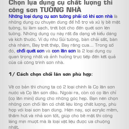
Chọn lựa dụng cụ chất lượng thi
công sơn TƯỜNG NHÀ
Những loại dụng cụ sơn tường phải có khi sơn nhà
là
những dụng cụ chuyên dùng để hỗ trợ và xử lý bề mặt
tường, từ làm sạch, trét bột cho đến quét sơn lên
tường. Những dụng cụ này rất đa dạng về kiểu dáng
và kích thước. Ví dụ như Sủi tường, bàn chải sắt, bàn
chà nhám, Bay trét thép, Bay răng cưa… Trong số
đó,
chổi quét sơn
và
con lăn sơn
là 2 loại dụng cụ
quan trọng nhất và ảnh hưởng trực tiếp đến kết quả
của cả công trình sơn nhà.
1/ Cách chọn chổi lăn sơn phù hợp
:
Về cơ bản thì chúng ta có 2 loại chính là Cọ lăn sơn
nước và Cọ lăn sơn dầu. Ngoài ra, còn có cọ lăn chỉ
(cọ lăn mini) dùng cho những góc hẹp. Bạn nên chọn
những con chổi lăn có chất liệu lông chất lượng, phù
hợp với loại sơn bạn dùng. Hiện nay, sợi acrylic mềm,
thấm hút và nhả sơn tốt, giúp cho bề mặt thi công
láng mịn mượt mà là loại vật liệu được ưa chuộng
nhất.