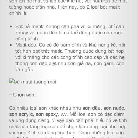
sơn lên bề mặt và lấp các khe hở, vết nứt trên bề mặt
tường hoặc trần nhà. Hiện nay, có 2 loại bột matit
chính là:
Bột bả matit: Không cần pha với xi măng, chỉ cần
khuấy với nước đến là có thể dùng được cho mọi
công trình.
Matit dẻo: Có có độ bám dính và khả năng kết nối
tốt hơn bột trét matit. Thường được dùng kết hợp
với xi măng cho các công trình cao cấp và các hệ
thống sơn đặc biệt như sơn giả đá, sơn gấm, sơn
vân gỗ…
– Chọn sơn:
Có nhiều loại sơn khác nhau như
sơn dầu, sơn nước,
sơn acrylic, sơn epoxy
, v.v. Mỗi loại sơn có đặc điểm
và ứng dụng riêng, vì vậy bạn cần phải hiểu rõ về tính
chất của từng loại sơn để chọn lựa đúng loại phù hợp
với mục đích sử dụng của bạn. Chọn những loại sơn