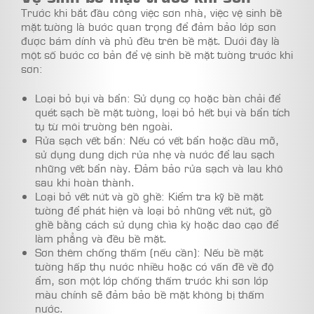
Trước khi bắt đầu công việc sơn nhà, việc vệ sinh bề
mặt tường là bước quan trọng để đảm bảo lớp sơn
được bám dính và phủ đều trên bề mặt. Dưới đây là
một số bước cơ bản để vệ sinh bề mặt tường trước khi
sơn:
Loại bỏ bụi và bẩn: Sử dụng cọ hoặc bàn chải để
quét sạch bề mặt tường, loại bỏ hết bụi và bẩn tích
tụ từ môi trường bên ngoài.
Rửa sạch vết bẩn: Nếu có vết bẩn hoặc dầu mỡ,
sử dụng dung dịch rửa nhẹ và nước để lau sạch
những vết bẩn này. Đảm bảo rửa sạch và lau khô
sau khi hoàn thành.
Loại bỏ vết nứt và gồ ghề: Kiểm tra kỹ bề mặt
tường để phát hiện và loại bỏ những vết nứt, gồ
ghề bằng cách sử dụng chìa kỳ hoặc dao cạo để
làm phẳng và đều bề mặt.
Sơn thêm chống thấm (nếu cần): Nếu bề mặt
tường hấp thụ nước nhiều hoặc có vấn đề về độ
ẩm, sơn một lớp chống thấm trước khi sơn lớp
màu chính sẽ đảm bảo bề mặt không bị thấm
nước.