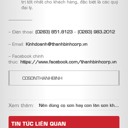
trị tốt nhất cho khách hàng, đặc biệt là các quý
đại lý.
—————–
– Điện thoại:
(0283) 851.8123
–
(0283) 983.2012
– Email:
Kinhdoanh@thanhbinhcorp.vn
– Facebook chính
thức:
https://www.facebook.com/thanhbinhcorp.vn
COSONTHANHBINH
Xem thêm:
Nên dùng cọ sơn hay con lăn sơn khi
sơn nhà?
TIN TỨC LIÊN QUAN