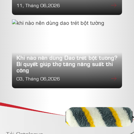
11, Tháng 06,2026
Khi nào nên dùng Dao trét bột tường?
Bí quyết giúp thợ tăng năng suất thi
công
03, Tháng 06,2026
Tải Catalogue