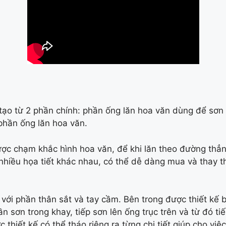
ạo từ 2 phần chính: phần ống lăn hoa văn dùng để sơn h
 phần ống lăn hoa văn.
c chạm khắc hình hoa văn, để khi lăn theo đường thẳ
i nhiều họa tiết khác nhau, có thể dễ dàng mua và thay t
với phần thân sắt và tay cầm. Bên trong được thiết kế 
hần sơn trong khay, tiếp sơn lên ống trục trên và từ đó t
 thiết kế có thể tháo riêng ra từng chi tiết giúp cho vi