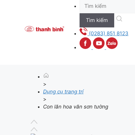
to
content
(0283) 851 8123
>
Dụng cụ trang trí
>
Con lăn hoa văn sơn tường