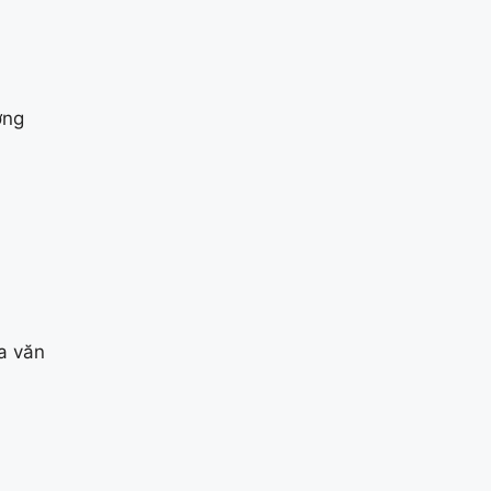
ờng
a văn