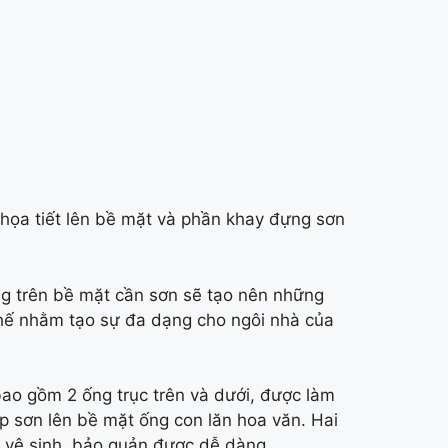
ọa tiết lên bề mặt và phần khay đựng sơn
ng trên bề mặt cần sơn sẽ tạo nên những
hế nhằm tạo sự đa dạng cho ngôi nhà của
bao gồm 2 ống trục trên và dưới, được làm
iếp sơn lên bề mặt ống con lăn hoa văn. Hai
ệc vệ sinh, bảo quản được dễ dàng.