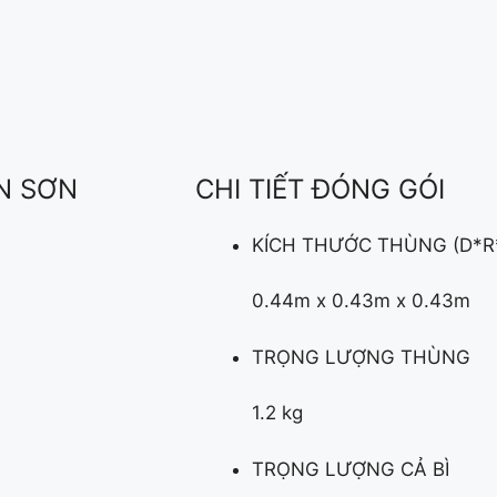
N SƠN
CHI TIẾT ĐÓNG GÓI
KÍCH THƯỚC THÙNG (D*R
0.44m x 0.43m x 0.43m
TRỌNG LƯỢNG THÙNG
1.2 kg
TRỌNG LƯỢNG CẢ BÌ