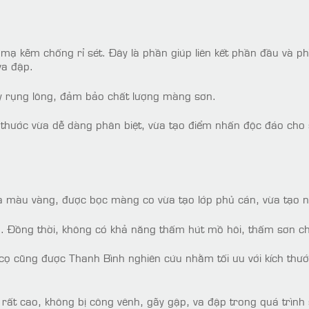
c mạ kẽm chống rỉ sét. Đây là phần giúp liên kết phần đầu và 
va đập.
ay rụng lông, đảm bảo chất lượng màng sơn.
h thước vừa dễ dàng phân biệt, vừa tạo điểm nhấn độc đáo ch
 màu vàng, được bọc màng co vừa tạo lớp phủ cán, vừa tạo n
. Đồng thời, không có khả năng thấm hút mồ hôi, thấm sơn ch
 cọ cũng được Thanh Bình nghiên cứu nhằm tối ưu với kích thướ
rất cao, không bị công vênh, gãy gập, va đập trong quá trình