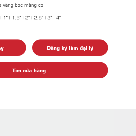
 vàng bọc màng co
| 1" | 1.5" | 2" | 2.5" | 3" | 4"
ay
Đăng ký làm đại lý
Tìm cửa hàng