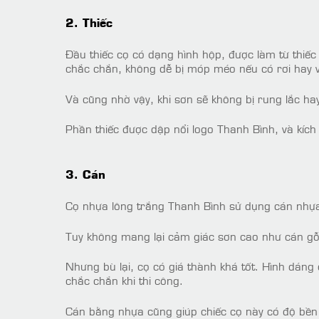
2. Thiếc
Đầu thiếc cọ có dạng hình hộp, được làm từ thiế
chắc chắn, không dễ bị móp méo nếu có rơi hay 
Và cũng nhờ vậy, khi sơn sẽ không bị rung lắc h
Phần thiếc được dập nổi logo Thanh Bình, và kíc
3. Cán
Cọ nhựa lông trắng Thanh Bình sử dụng cán nhựa
Tuy không mang lại cảm giác sơn cao như cán gỗ
Nhưng bù lại, cọ có giá thành khá tốt. Hình dáng
chắc chắn khi thi công.
Cán bằng nhựa cũng giúp chiếc cọ này có độ bền 