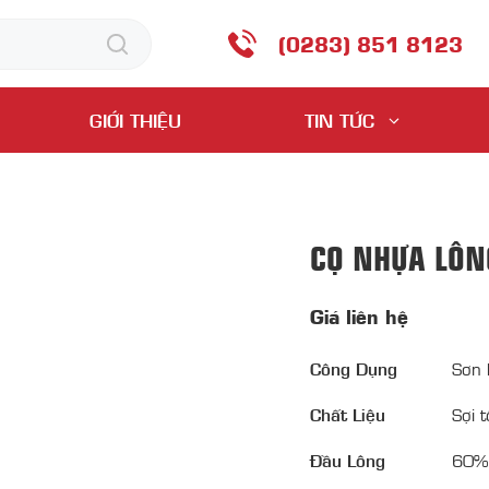
(0283) 851 8123
GIỚI THIỆU
TIN TỨC
CỌ NHỰA LÔN
Giá liên hệ
Công Dụng
Sơn 
Chất Liệu
Sợi 
Đầu Lông
60%