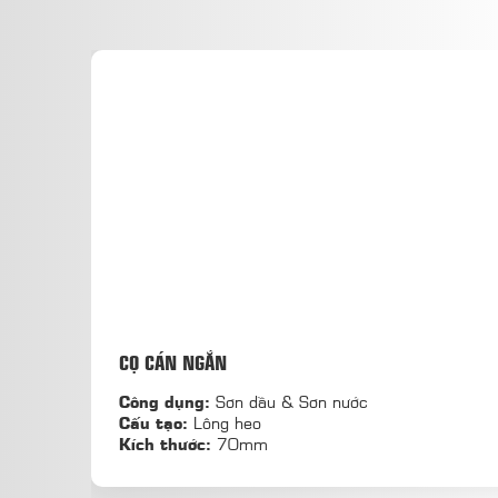
CỌ CÁN NGẮN
Công dụng:
Sơn dầu & Sơn nước
Cấu tạo:
Lông heo
Kích thước:
70mm