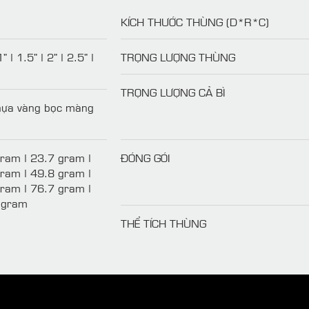
KÍCH THƯỚC THÙNG (D*R*C)
" | 1.5" | 2" | 2.5" |
TRỌNG LƯỢNG THÙNG
TRỌNG LƯỢNG CẢ BÌ
hựa vàng bọc màng
ram | 23.7 gram |
ĐÓNG GÓI
ram | 49.8 gram |
ram | 76.7 gram |
 gram
THỂ TÍCH THÙNG