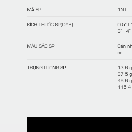
MÃ SP
1NT
KÍCH THƯỚC SP(D*R)
0.5" | 1
3" | 4"
MÀU SẮC SP
Cán n
co
TRỌNG LƯỢNG SP
13.6 g
37.5 g
46.6 g
115.4