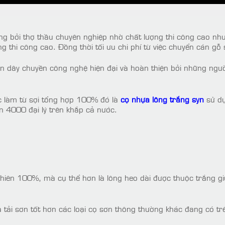
 bởi thợ thầu chuyên nghiệp nhờ chất lượng thi công cao như
ng thi công cao. Đồng thời tối ưu chi phí từ việc chuyển cán g
n dây chuyền công nghệ hiện đại và hoàn thiện bởi những ngườ
c làm từ sợi tổng hợp 100% đó là
cọ nhựa lông trắng syn
sử dụ
 4000 đại lý trên khắp cả nước.
hiên 100%, mà cụ thể hơn là lông heo dài được thuộc trắng gi
à tải sơn tốt hơn các loại cọ sơn thông thường khác đang có trê