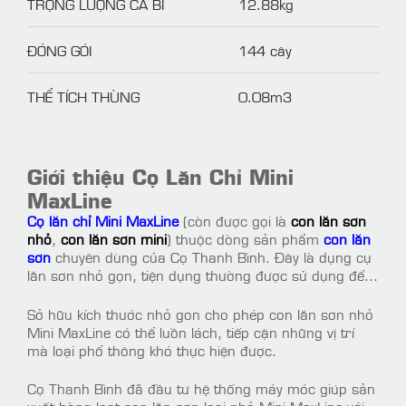
TRỌNG LƯỢNG CẢ BÌ
12.88kg
ĐÓNG GÓI
144 cây
THỂ TÍCH THÙNG
0.08m3
Giới thiệu Cọ Lăn Chỉ Mini
MaxLine
Cọ lăn chỉ Mini MaxLine
(còn được gọi là
con lăn sơn
nhỏ
,
con lăn sơn mini
) thuộc dòng sản phẩm
con lăn
sơn
chuyên dùng của Cọ Thanh Bình. Đây là dụng cụ
lăn sơn nhỏ gọn, tiện dụng thường được sử dụng để
sơn góc, cạnh của tường, sơn cửa, tủ hay sơn các đồ
dùng nội thất.
Sở hữu kích thước nhỏ gon cho phép con lăn sơn nhỏ
Mini MaxLine có thể luồn lách, tiếp cận những vị trí
mà loại phổ thông khó thực hiện được.
Cọ Thanh Bình đã đầu tư hệ thống máy móc giúp sản