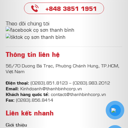
+848 3851 1951
Theo dõi chúng tôi
Thông tin liên hệ
56/70 Dương Bá Trạc, Phường Chánh Hưng, TP.HCM,
Việt Nam
Điện thoại:
(0283).851.8123
–
(0283).983.2012
Email:
Kinhdoanh@thanhbinhcorp.vn
Khách hàng quốc tể:
contact@thanhbinhcorp.vn
Fax:
(0283).856.8414
Liên kết nhanh
Giới thiệu