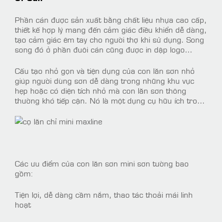
Phần cán được sản xuất bằng chất liệu nhựa cao cấp,
thiết kế hợp lý mang đến cảm giác điều khiển dễ dàng,
tạo cảm giác êm tay cho người thợ khi sử dụng. Song
song đó ở phần đuôi cán cũng được in dập logo
thương hiệu Thanh Bình tạo nên sự nhận biết.
Cấu tạo nhỏ gọn và tiện dụng của con lăn sơn nhỏ
giúp người dùng sơn dễ dàng trong những khu vực
hẹp hoặc có diện tích nhỏ mà con lăn sơn thông
thường khó tiếp cận. Nó là một dụng cụ hữu ích trong
công việc sơn trang trí và hoàn thiện các công trình
xây dựng nhỏ hơn.
Các ưu điểm của con lăn sơn mini sơn tường bao
gồm:
Tiện lợi, dễ dàng cầm nắm, thao tác thoải mái linh
hoạt