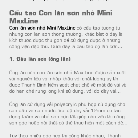
Cấu tạo Con lăn sơn nhỏ Mini
MaxLine
Con lăn sơn nhỏ Mini MaxLine
có cấu tạo tương tự
những con lăn sơn thông thường, khác biệt ở đây lầ
kích thước được thu gọn để sử dụng được ở những
công việc đặc thù. Dưới đây là cấu tạo cọ lăn sơn
nhỏ:
1. Đầu lăn sơn (ống lăn)
Ống lăn của con lăn sơn nhỏ Max Line được sản xuất
với nguyên liệu vải nhập khẩu với chất lượng uy tín
được Thanh Bình kiểm soát chạt chẽ về mật độ vải và
độ hạn chế rụng lông khi sử dụng, với độ dày vải
12mm nhằm tang bề mặt láng mịn của công trình.
Ống lăn sử dụng vải polyacrylic phù hợp sử dụng cho
sơn dầu và sơn nước. Với độ dày vải 12mm có tác
dụng thấm và nhả sơn cực tốt giúp cho việc thi công
sơn góc hoặc nội thất có thể thực hiện một cách dễ
dàng, tiết kiệm chi phí và thời gian thi công tốt nhất.
Tùy theo nhiều góc hẹp thi công khác nhau, Thanh