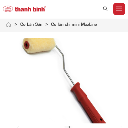
M
Skip
>
Cọ Lăn Sơn
>
Cọ lăn chỉ mini MaxLine
to
content