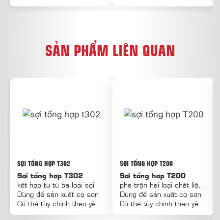
SẢN PHẨM LIÊN QUAN
SỢI TỔNG HỢP T302
SỢI TỔNG HỢP T200
Sợi tổng hợp T302
Sợi tổng hợp T200
kết hợp từ từ ba loại sợi
pha trộn hai loại chất liệu
Dùng để sản xuất cọ sơn
cao cấp
Dùng để sản xuất cọ sơn
Có thể tùy chỉnh theo yêu
Có thể tùy chỉnh theo yêu
cấu
cấu