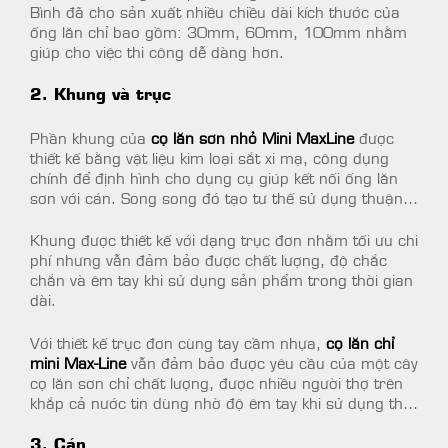
Bình đã cho sản xuất nhiều chiều dài kích thước của
ống lăn chỉ bao gồm: 30mm, 60mm, 100mm nhằm
giúp cho việc thi công dễ dàng hơn.
2. Khung và trục
Phần khung của
cọ lăn sơn nhỏ Mini MaxLine
được
thiết kế bằng vật liệu kim loại sắt xi mạ, công dụng
chính để định hình cho dụng cụ giúp kết nối ống lăn
sơn với cán. Song song đó tạo tư thế sử dụng thuận
tiện nhất cho người thợ khi thực hiện thi công.
Khung được thiết kế với dạng trục đơn nhằm tối ưu chi
phí nhưng vẫn đảm bảo được chất lượng, độ chắc
chắn và êm tay khi sử dụng sản phẩm trong thời gian
dài.
Với thiết kế trục đơn cùng tay cầm nhựa,
cọ lăn chỉ
mini Max-Line
vẫn đảm bảo được yêu cầu của một cây
cọ lăn sơn chỉ chất lượng, được nhiều người thợ trên
khắp cả nước tin dùng nhờ độ êm tay khi sử dụng thi
công trong thời gian dài.
3. Cán