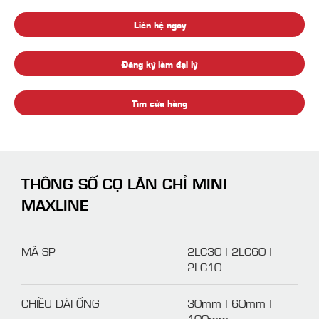
Liên hệ ngay
Đăng ký làm đại lý
Tìm cửa hàng
THÔNG SỐ CỌ LĂN CHỈ MINI
MAXLINE
MÃ SP
2LC30 | 2LC60 |
2LC10
CHIỀU DÀI ỐNG
30mm | 60mm |
100mm