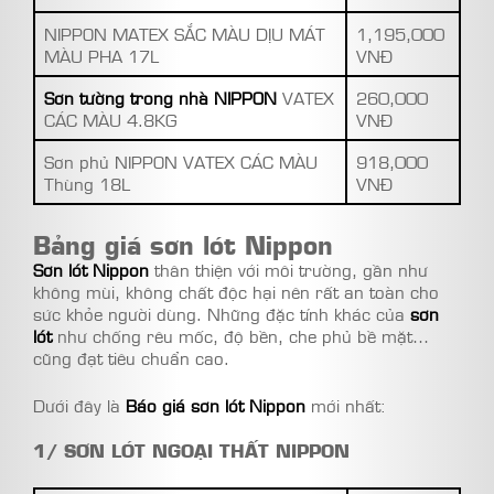
NIPPON MATEX SẮC MÀU DỊU MÁT
1,195,000
MÀU PHA 17L
VNĐ
Sơn tường trong nhà NIPPON
VATEX
260,000
CÁC MÀU 4.8KG
VNĐ
Sơn phủ NIPPON VATEX CÁC MÀU
918,000
Thùng 18L
VNĐ
Bảng giá sơn lót Nippon
Sơn lót Nippon
thân thiện với môi trường, gần như
không mùi, không chất độc hại nên rất an toàn cho
sức khỏe người dùng. Những đặc tính khác của
sơn
lót
như chống rêu mốc, độ bền, che phủ bề mặt…
cũng đạt tiêu chuẩn cao.
Dưới đây là
Báo giá sơn lót Nippon
mới nhất:
1/ SƠN LÓT NGOẠI THẤT NIPPON