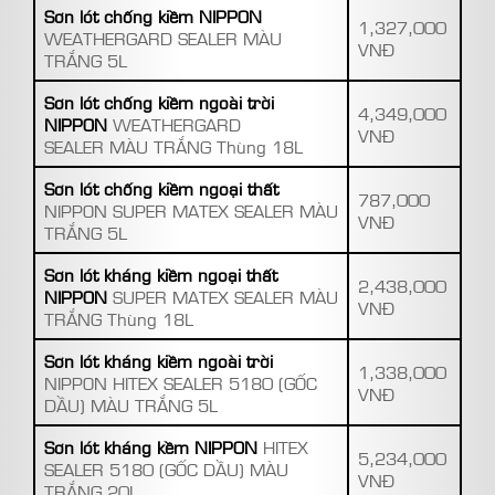
Sơn lót chống kiềm NIPPON
1,327,000
WEATHERGARD SEALER MÀU
VNĐ
TRẮNG 5L
Sơn lót chống kiềm ngoài trời
4,349,000
NIPPON
WEATHERGARD
VNĐ
SEALER MÀU TRẮNG Thùng 18L
Sơn lót chống kiềm ngoại thất
787,000
NIPPON SUPER MATEX SEALER MÀU
VNĐ
TRẮNG 5L
Sơn lót kháng kiềm ngoại thất
2,438,000
NIPPON
SUPER MATEX SEALER MÀU
VNĐ
TRẮNG Thùng 18L
Sơn lót kháng kiềm ngoài trời
1,338,000
NIPPON HITEX SEALER 5180 (GỐC
VNĐ
DẦU) MÀU TRẮNG 5L
Sơn lót kháng kềm NIPPON
HITEX
5,234,000
SEALER 5180 (GỐC DẦU) MÀU
VNĐ
TRẮNG 20L