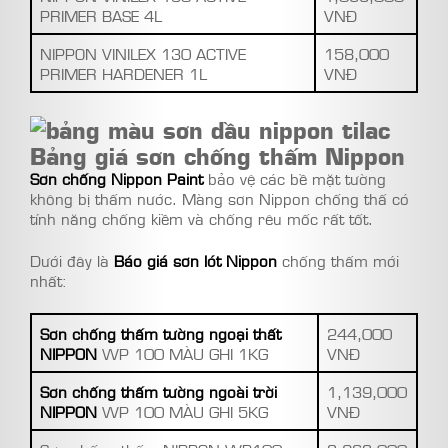
PRIMER BASE 4L
VNĐ
NIPPON VINILEX 130 ACTIVE
158,000
PRIMER HARDENER 1L
VNĐ
Bảng giá sơn chống thấm Nippon
Sơn chống Nippon Paint
bảo vệ các bề mặt tường
không bị thấm nước. Màng sơn Nippon chống thấ có
tính năng chống kiềm và chống rêu mốc rất tốt.
Dưới đây là
Báo giá sơn lót Nippon
chống thấm mới
nhất:
Sơn chống thấm tường ngoại thất
244,000
NIPPON
WP 100 MÀU GHI 1KG
VNĐ
Sơn chống thấm tường ngoài trời
1,139,000
NIPPON
WP 100 MÀU GHI 5KG
VNĐ