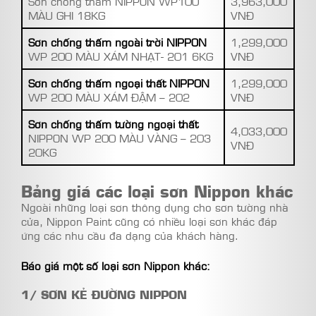
Sơn chống thấm NIPPON WP100
3,963,000
MÀU GHI 18KG
VNĐ
Sơn chống thấm ngoài trời NIPPON
1,299,000
WP 200 MÀU XÁM NHẠT- 201 6KG
VNĐ
Sơn chống thấm ngoại thất NIPPON
1,299,000
WP 200 MÀU XÁM ĐẬM – 202
VNĐ
Sơn chống thấm tường ngoại thất
4,033,000
NIPPON WP 200 MÀU VÀNG – 203
VNĐ
20KG
Bảng giá các loại sơn Nippon khác
Ngoài những loại sơn thông dụng cho sơn tường nhà
cửa, Nippon Paint cũng có nhiều loại sơn khác đáp
ứng các nhu cầu đa dạng của khách hàng.
Báo giá một số loại sơn Nippon khác:
1/ SƠN KẺ ĐƯỜNG NIPPON