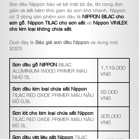
Sơn dầu Nippon bảo vệ bề mặt tối đa, thi công đơn
giản và tiết kiệm thời gian do sơn khô nhanh. Nippon
có 3 dòng sản phẩm sơn dầu là
NIPPON BILAC cho
sơn gỗ
,
Nippon TILAC cho sơn sắt
và
Nippon VINILEX
cho kim loại không chứa sắt
.
Dưới đây là
Báo giá sơn dầu Nippon
và dung môi
2023:
Sơn dầu gỗ NIPPON
BILAC
1,119,000
ALUMINIUM WOOD PRIMER MÀU
VNĐ
NHŨ 5L
Sơn dầu kim loại chứa sắt Nippon
92,000
TILAC RED OXIDE PRIMER MÀU NÂU
VNĐ
ĐỎ 0,8L
Sơn lót cho kim loại chứa sắt Nippon
305,000
TILAC RED OXIDE PRIMER MÀU NÂU
VNĐ
ĐỎ 3L
Sơn dầu vật liệu sắt Nippon
TILAC