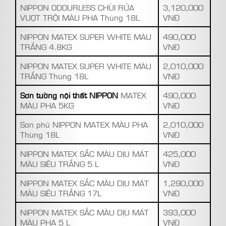
NIPPON ODOURLESS CHÙI RỬA
3,120,000
VƯỢT TRỘI MÀU PHA Thùng 18L
VNĐ
NIPPON MATEX SUPER WHITE MÀU
490,000
TRẮNG 4.8KG
VNĐ
NIPPON MATEX SUPER WHITE MÀU
2,010,000
TRẮNG Thùng 18L
VNĐ
Sơn tường nội thất NIPPON
MATEX
490,000
MÀU PHA 5KG
VNĐ
Sơn phủ NIPPON MATEX MÀU PHA
2,010,000
Thùng 18L
VNĐ
NIPPON MATEX SẮC MÀU DỊU MÁT
425,000
MÀU SIÊU TRẮNG 5 L
VNĐ
NIPPON MATEX SẮC MÀU DỊU MÁT
1,290,000
MÀU SIÊU TRẮNG 17L
VNĐ
NIPPON MATEX SẮC MÀU DỊU MÁT
393,000
MÀU PHA 5 L
VNĐ