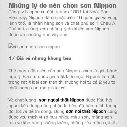
Những lý do nên chọn sơn Nippon
Công ty Nippon ra đời từ năm 1881 tại Nhật Bản.
Hiện nay, Nippon đã có mặt trên 16 quốc gia và vùng
lãnh thổ, là nhãn hàng sơn và chất phủ số 1 Châu Á.
Chúng ta cùng xem những lý do khiến sơn Nippon
được ưa chuộng như vậy nhé.
1/ Giá rẻ nhưng không bèo
Thế mạnh đầu tiên của sơn Nippon chính là giá thành
hợp lý. Đến từ quốc gia mặt trời mọc, Nippon là một
trong rất ít loại sơn trên thị trường hội tụ cả 2 yếu tố
chất lượng cao mà giá lại rẻ.
Về chất lượng,
sơn ngoại thất Nippon
được hầu hết
người tiêu dùng công nhận là bền, độ bám dính tương
đối tốt và dễ thi công. Dòng
sơn nội thất Nippon
cũng
được yêu thích vì sở hữu nhiều màu sơn, màng sơn
mịn và khả năng chống thấm, chống rêu mốc cực tốt.