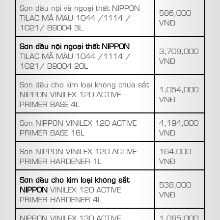
Sơn dầu nội và ngoại thất NIPPON
586,000
TILAC MÃ MÀU 1044 /1114 /
VNĐ
1021/ B9004 3L
Sơn dầu nội ngoại thất NIPPON
3,709,000
TILAC MÃ MÀU 1044 /1114 /
VNĐ
1021/ B9004 20L
Sơn dầu cho kim loại không chứa sắt
1,054,000
NIPPON VINILEX 120 ACTIVE
VNĐ
PRIMER BASE 4L
Sơn NIPPON VINILEX 120 ACTIVE
4,194,000
PRIMER BASE 16L
VNĐ
Sơn NIPPON VINILEX 120 ACTIVE
164,000
PRIMER HARDENER 1L
VNĐ
Sơn dầu cho kim loại không sắt
538,000
NIPPON
VINILEX 120 ACTIVE
VNĐ
PRIMER HARDENER 4L
NIPPON VINILEX 130 ACTIVE
1,065,000