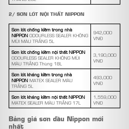
2/ SƠN LÓT NỘI THẤT NIPPON
Sơn lót chống kiềm trong nhà
942,000
NIPPON
ODOURLESS SEALER KHÔNG
VNĐ
MÙI MÀU TRẮNG 5L
Sơn lót chống kiềm nội thất NIPPON
3,190,000
ODOURLESS SEALER KHÔNG MÙI
VNĐ
MÀU TRẮNG Thùng 18L
Sơn lót kháng kiềm trong nhà
493,000
NIPPON
MATEX SEALER MÀU
VNĐ
TRẮNG 5L
Sơn lót kháng kiềm nội thất NIPPON
1,559,000
MATEX SEALER MÀU TRẮNG 17L
VNĐ
Bảng giá sơn dầu Nippon mới
nhất