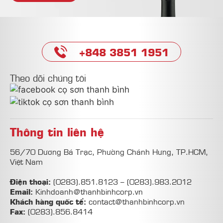
+848 3851 1951
Theo dõi chúng tôi
Thông tin liên hệ
56/70 Dương Bá Trạc, Phường Chánh Hưng, TP.HCM,
Việt Nam
Điện thoại:
(0283).851.8123
–
(0283).983.2012
Email:
Kinhdoanh@thanhbinhcorp.vn
Khách hàng quốc tể:
contact@thanhbinhcorp.vn
Fax:
(0283).856.8414