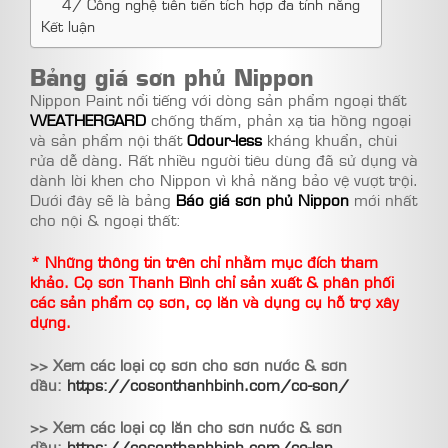
4/ Công nghệ tiên tiến tích hợp đa tính năng
Kết luận
Bảng giá sơn phủ Nippon
Nippon Paint nổi tiếng với dòng sản phẩm ngoại thất
WEATHERGARD
chống thấm, phản xạ tia hồng ngoại
và sản phẩm nội thất
Odour-less
kháng khuẩn, chùi
rửa dễ dàng. Rất nhiều người tiêu dùng đã sử dụng và
dành lời khen cho Nippon vì khả năng bảo vệ vượt trội.
Dưới đây sẽ là bảng
Báo giá sơn phủ Nippon
mới nhất
cho nội & ngoại thất:
* Những thông tin trên chỉ nhằm mục đích tham
khảo. Cọ sơn Thanh Bình chỉ sản xuất & phân phối
các sản phẩm cọ sơn, cọ lăn và dụng cụ hỗ trợ xây
dựng.
>> Xem các loại cọ sơn cho sơn nước & sơn
dầu:
https://cosonthanhbinh.com/co-son/
>> Xem các loại cọ lăn cho sơn nước & sơn
dầu:
https://cosonthanhbinh.com/co-lan