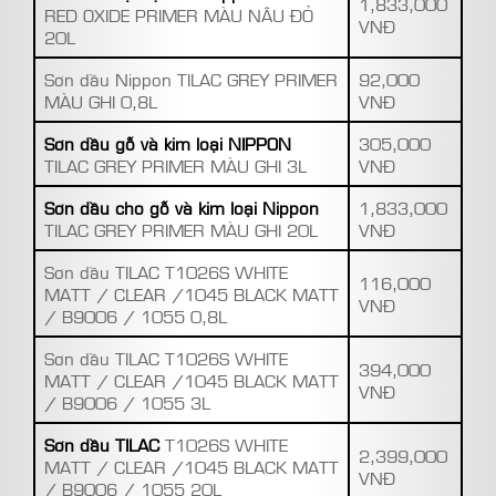
1,833,000
RED OXIDE PRIMER MÀU NÂU ĐỎ
VNĐ
20L
Sơn dầu Nippon TILAC GREY PRIMER
92,000
MÀU GHI 0,8L
VNĐ
Sơn dầu gỗ và kim loại NIPPON
305,000
TILAC GREY PRIMER MÀU GHI 3L
VNĐ
Sơn dầu cho gỗ và kim loại Nippon
1,833,000
TILAC GREY PRIMER MÀU GHI 20L
VNĐ
Sơn dầu TILAC T1026S WHITE
116,000
MATT / CLEAR /1045 BLACK MATT
VNĐ
/ B9006 / 1055 0,8L
Sơn dầu TILAC T1026S WHITE
394,000
MATT / CLEAR /1045 BLACK MATT
VNĐ
/ B9006 / 1055 3L
Sơn dầu TILAC
T1026S WHITE
2,399,000
MATT / CLEAR /1045 BLACK MATT
VNĐ
/ B9006 / 1055 20L