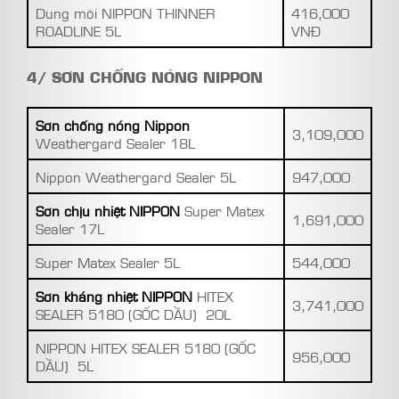
Dung môi NIPPON THINNER
416,000
ROADLINE 5L
VNĐ
4/ SƠN CHỐNG NÓNG NIPPON
Sơn chống nóng Nippon
3,109,000
Weathergard Sealer 18L
Nippon Weathergard Sealer 5L
947,000
Sơn chịu nhiệt NIPPON
Super Matex
1,691,000
Sealer 17L
Super Matex Sealer 5L
544,000
Sơn kháng nhiệt NIPPON
HITEX
3,741,000
SEALER 5180 (GỐC DẦU) 20L
NIPPON HITEX SEALER 5180 (GỐC
956,000
DẦU) 5L